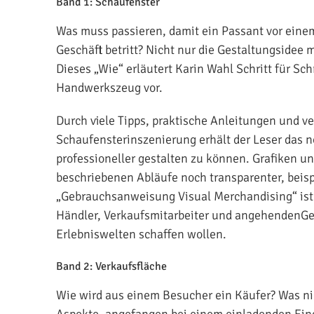
Band 1: Schaufenster
Was muss passieren, damit ein Passant vor eine
Geschäft betritt? Nicht nur die Gestaltungside
Dieses „Wie“ erläutert Karin Wahl Schritt für Sch
Handwerkszeug vor.
Durch viele Tipps, praktische Anleitungen und ve
Schaufensterinszenierung erhält der Leser das 
professioneller gestalten zu können. Grafiken u
beschriebenen Abläufe noch transparenter, beispi
„Gebrauchsanweisung Visual Merchandising“ ist 
Händler, Verkaufsmitarbeiter und angehendenGes
Erlebniswelten schaffen wollen.
Band 2: Verkaufsfläche
Wie wird aus einem Besucher ein Käufer? Was ni
Aspekte, angefangen bei einem einladenden Eing