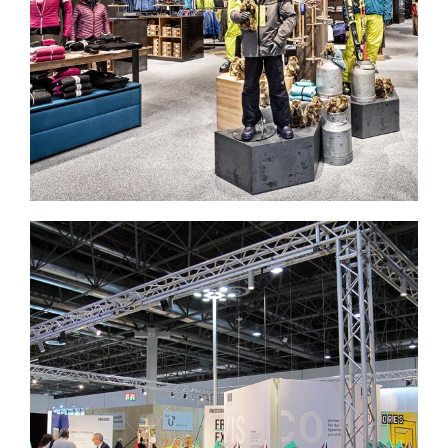
zur Eröffnung des Skidomes am
Kitzsteinhorn
Konzeptentwurf und Aufbau des
VMM-Messestands zur Euroshop